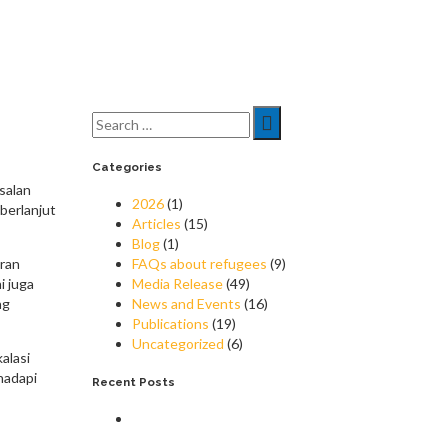
Search
for:
Categories
salan
2026
(1)
berlanjut
Articles
(15)
Blog
(1)
uran
FAQs about refugees
(9)
i juga
Media Release
(49)
ng
News and Events
(16)
Publications
(19)
Uncategorized
(6)
alasi
hadapi
Recent Posts