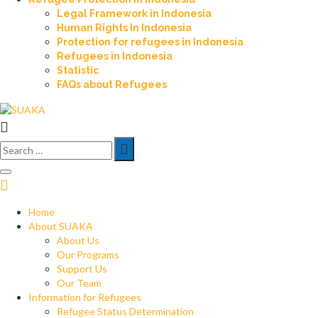
Legal Framework in Indonesia
Human Rights In Indonesia
Protection for refugees in Indonesia
Refugees in Indonesia
Statistic
FAQs about Refugees
Search
for:
Home
About SUAKA
About Us
Our Programs
Support Us
Our Team
Information for Refugees
Refugee Status Determination