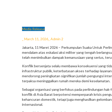
Media Release
_
March 11, 2026
_
Admin 2
Jakarta, 11 Maret 2026 – Perkumpulan Suaka Untuk Perl
mendalam atas eskalasi aksi militer yang tengah berlangsu
telah menimbulkan dampak kemanusiaan yang serius, terutam
Konflik bersenjata selalu membawa konsekuensi yang tidak 
infrastruktur publik, keterbatasan akses terhadap layanan k
mendorong peningkatan signifikan jumlah pengungsi intern
terpaksa meninggalkan rumah mereka demi keselamatan.
Sebagai organisasi yang berfokus pada perlindungan hak-
konflik di Asia Barat berpotensi memperparah krisis pen
kehancuran domestik, tetapi juga menghasilkan gelomban
internasional.