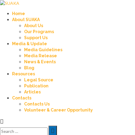
Home
About SUAKA
About Us
Our Programs
Support Us
Media & Update
Media Guidelines
Media Release
News & Events
Blog
Resources
Legal Source
Publication
Articles
Contacts
Contacts Us
Volunteer & Career Opportunity
Search
for: