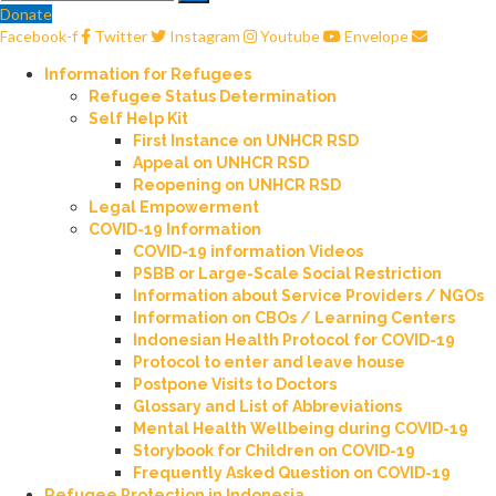
Donate
Facebook-f
Twitter
Instagram
Youtube
Envelope
Information for Refugees
Refugee Status Determination
Self Help Kit
First Instance on UNHCR RSD
Appeal on UNHCR RSD
Reopening on UNHCR RSD
Legal Empowerment
COVID-19 Information
COVID-19 information Videos
PSBB or Large-Scale Social Restriction
Information about Service Providers / NGOs
Information on CBOs / Learning Centers
Indonesian Health Protocol for COVID-19
Protocol to enter and leave house
Postpone Visits to Doctors
Glossary and List of Abbreviations
Mental Health Wellbeing during COVID-19
Storybook for Children on COVID-19
Frequently Asked Question on COVID-19
Refugee Protection in Indonesia