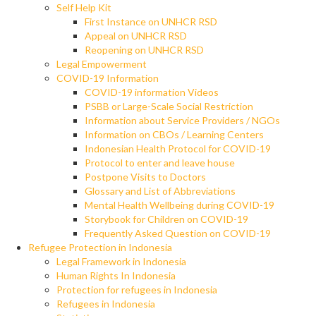
Self Help Kit
First Instance on UNHCR RSD
Appeal on UNHCR RSD
Reopening on UNHCR RSD
Legal Empowerment
COVID-19 Information
COVID-19 information Videos
PSBB or Large-Scale Social Restriction
Information about Service Providers / NGOs
Information on CBOs / Learning Centers
Indonesian Health Protocol for COVID-19
Protocol to enter and leave house
Postpone Visits to Doctors
Glossary and List of Abbreviations
Mental Health Wellbeing during COVID-19
Storybook for Children on COVID-19
Frequently Asked Question on COVID-19
Refugee Protection in Indonesia
Legal Framework in Indonesia
Human Rights In Indonesia
Protection for refugees in Indonesia
Refugees in Indonesia