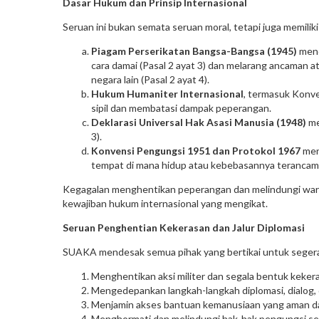
Dasar Hukum dan Prinsip Internasional
Seruan ini bukan semata seruan moral, tetapi juga memili
Piagam Perserikatan Bangsa-Bangsa (1945)
mene
cara damai (Pasal 2 ayat 3) dan melarang ancaman 
negara lain (Pasal 2 ayat 4).
Hukum Humaniter Internasional
, termasuk Konve
sipil dan membatasi dampak peperangan.
Deklarasi Universal Hak Asasi Manusia (1948)
me
3).
Konvensi Pengungsi 1951 dan Protokol 1967
men
tempat di mana hidup atau kebebasannya terancam a
Kegagalan menghentikan peperangan dan melindungi warga
kewajiban hukum internasional yang mengikat.
Seruan Penghentian Kekerasan dan Jalur Diplomasi
SUAKA mendesak semua pihak yang bertikai untuk seger
Menghentikan aksi militer dan segala bentuk keker
Mengedepankan langkah-langkah diplomasi, dialog, 
Menjamin akses bantuan kemanusiaan yang aman d
Menghormati dan melindungi hak-hak pengungsi sert