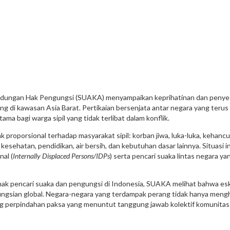
indungan Hak Pengungsi (SUAKA) menyampaikan keprihatinan dan penye
ng di kawasan Asia Barat. Pertikaian bersenjata antar negara yang terus 
a bagi warga sipil yang tidak terlibat dalam konflik.
proporsional terhadap masyarakat sipil: korban jiwa, luka-luka, kehanc
esehatan, pendidikan, air bersih, dan kebutuhan dasar lainnya. Situasi in
al (
Internally Displaced Persons/IDPs
) serta pencari suaka lintas negara ya
hak pencari suaka dan pengungsi di Indonesia, SUAKA melihat bahwa esk
gungsian global. Negara-negara yang terdampak perang tidak hanya meng
g perpindahan paksa yang menuntut tanggung jawab kolektif komunitas