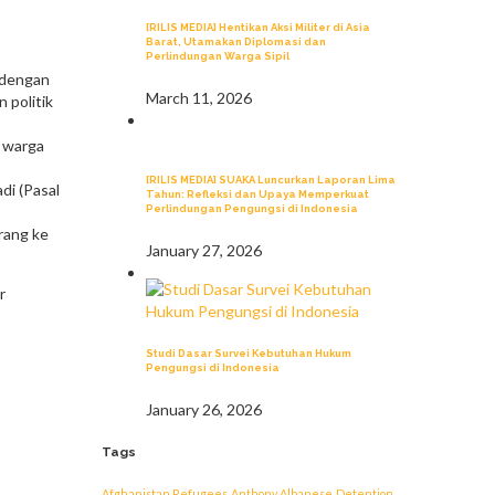
[RILIS MEDIA] Hentikan Aksi Militer di Asia
Barat, Utamakan Diplomasi dan
Perlindungan Warga Sipil
 dengan
March 11, 2026
 politik
i warga
[RILIS MEDIA] SUAKA Luncurkan Laporan Lima
di (Pasal
Tahun: Refleksi dan Upaya Memperkuat
Perlindungan Pengungsi di Indonesia
rang ke
January 27, 2026
r
Studi Dasar Survei Kebutuhan Hukum
Pengungsi di Indonesia
January 26, 2026
Tags
Afghanistan Refugees
Anthony Albanese
Detention