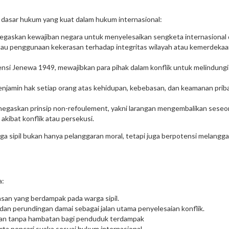
ki dasar hukum yang kuat dalam hukum internasional:
gaskan kewajiban negara untuk menyelesaikan sengketa internasional
atau penggunaan kekerasan terhadap integritas wilayah atau kemerdekaan
nsi Jenewa 1949, mewajibkan para pihak dalam konflik untuk melindung
njamin hak setiap orang atas kehidupan, kebebasan, dan keamanan priba
egaskan prinsip non-refoulement, yakni larangan mengembalikan seseo
kibat konflik atau persekusi.
 sipil bukan hanya pelanggaran moral, tetapi juga berpotensi melangga
a:
asan yang berdampak pada warga sipil.
dan perundingan damai sebagai jalan utama penyelesaian konflik.
an tanpa hambatan bagi penduduk terdampak
a pencari suaka sesuai hukum internasional.